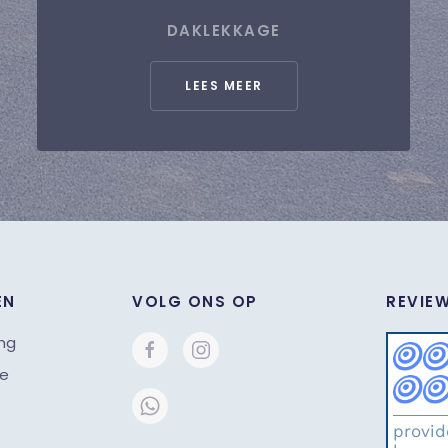
DAKLEKKAGE
LEES MEER
EN
VOLG ONS OP
REVIE
ng
ie
provi