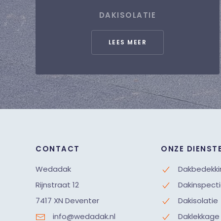
DAKISOLATIE
LEES MEER
CONTACT
ONZE DIENST
Wedadak
Dakbedekki
Rijnstraat 12
Dakinspect
7417 XN Deventer
Dakisolatie
info@wedadak.nl
Daklekkage