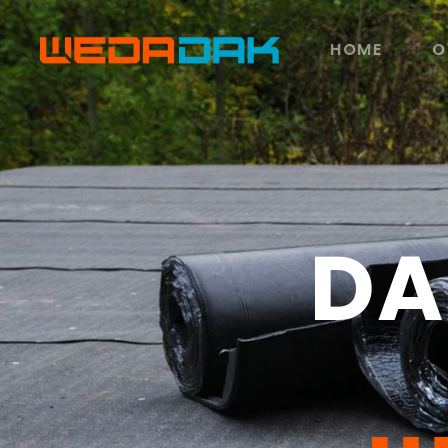
HOME
O
DA