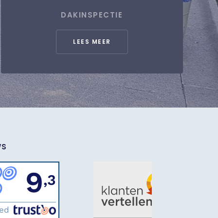
DAKINSPECTIE
LEES MEER
WS
9
,3
ded